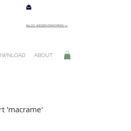
€ 4,95
Contact
INLOG WEDERVERKOPERS >>
INLOGGEN >
DOWNLOAD
ABOUT
rt 'macrame'