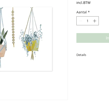
incl.BTW
Aantal
*
I
Details
Deze kaart is gedru
achterzijde is ruim
boodschap. afmetin