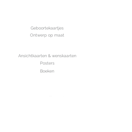
Afmeting: 14,8*10,5 cm Deze kaart
is met de hand getekend en is
gedrukt op luxe structuurpapier.
GEBOORTE
Geboortekaartjes
Ontwerp op maat
SHOP
Ansichtkaarten & wenskaarten
Posters
Boeken
WHOLESALE
MIJKSJE
ontwerp & illustratie
Over Mijksje
Verzenden & retour
CONTACT