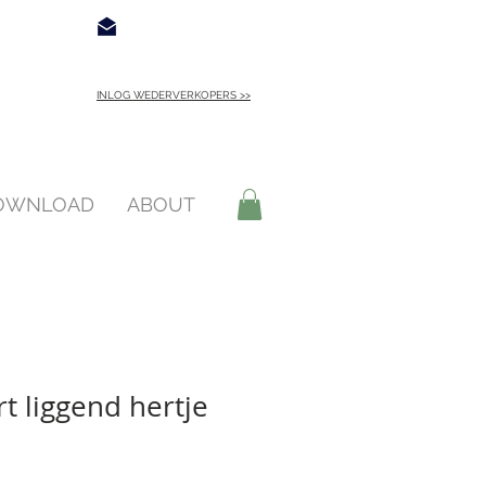
€ 4,95
Contact
INLOG WEDERVERKOPERS >>
INLOGGEN >
DOWNLOAD
ABOUT
t liggend hertje
oopprijs