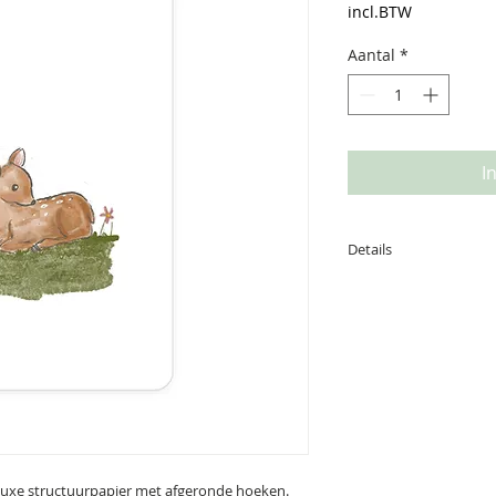
prijs
incl.BTW
Aantal
*
I
Details
Deze kaart is gedru
achterzijde is ruim
boodschap. afmetin
 luxe structuurpapier met afgeronde hoeken.