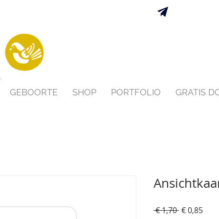
Verzending 
s
GEBOORTE
SHOP
PORTFOLIO
GRATIS 
Ansichtkaar
Normale
Verk
 € 1,70 
€ 0,85