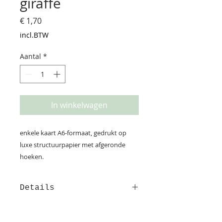
giraffe
Prijs
€ 1,70
incl.BTW
Aantal
*
In winkelwagen
enkele kaart A6-formaat, gedrukt op
luxe structuurpapier met afgeronde
hoeken.
Details
Deze kaart is gedrukt op
structuurpapier. Op de achterzijde