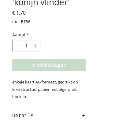
'konijn vlinder'
Prijs
€ 1,70
incl.BTW
Aantal
*
In winkelwagen
enkele kaart A6-formaat, gedrukt op
luxe structuurpapier met afgeronde
hoeken.
Details
Deze kaart is gedrukt op
structuurpapier. Op de achterzijde