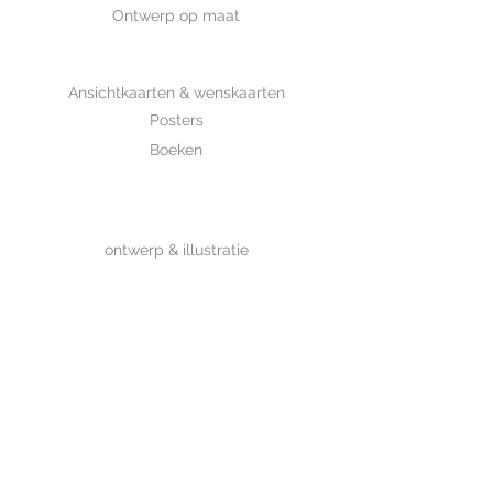
Ontwerp op maat
SHOP
Ansichtkaarten & wenskaarten
Posters
Boeken
WHOLESALE
MIJKSJE
ontwerp & illustratie
Over Mijksje
Verzenden & retour
CONTACT
Contactformulier
www.mijksje.nl
www.mijksje-geboortekaartjes.nl