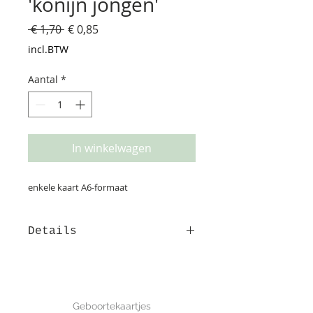
'konijn jongen'
Normale
Verkoopprijs
 € 1,70 
€ 0,85
prijs
incl.BTW
Aantal
*
In winkelwagen
enkele kaart A6-formaat
Details
Deze kaart is gedrukt op
structuurpapier. Op de achterzijde
is ruimte voor het adres en een
GEBOORTE
leuke boodschap. afmeting: 10*15
Geboortekaartjes