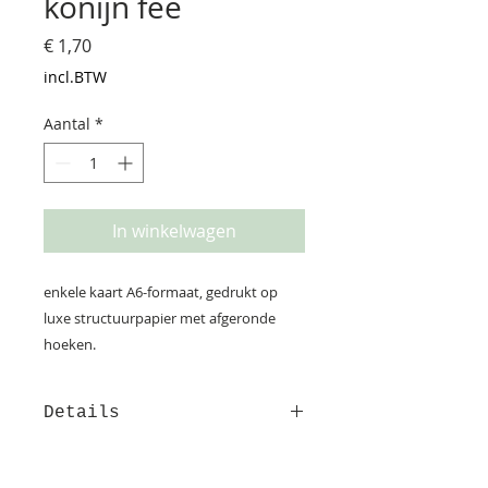
konijn fee
Prijs
€ 1,70
incl.BTW
Aantal
*
In winkelwagen
enkele kaart A6-formaat, gedrukt op
luxe structuurpapier met afgeronde
hoeken.
Details
Deze kaart is gedrukt op
structuurpapier. Op de achterzijde