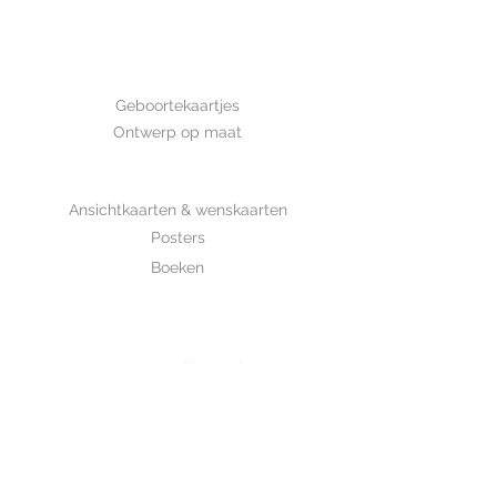
Afmeting: 14,8*10,5 cm Deze kaart
is met de hand getekend en is
gedrukt op luxe structuurpapier.
GEBOORTE
Geboortekaartjes
Ontwerp op maat
SHOP
Ansichtkaarten & wenskaarten
Posters
Boeken
WHOLESALE
MIJKSJE
ontwerp & illustratie
Over Mijksje
Verzenden & retour
CONTACT