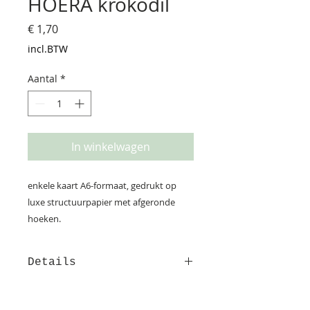
HOERA krokodil
Prijs
€ 1,70
incl.BTW
Aantal
*
In winkelwagen
enkele kaart A6-formaat, gedrukt op
luxe structuurpapier met afgeronde
hoeken.
Details
Deze kaart is gedrukt op
structuurpapier. Op de achterzijde