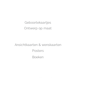
Afmeting: 14,8*10,5 cm Deze kaart
is met de hand getekend en is
gedrukt op luxe structuurpapier.
GEBOORTE
Geboortekaartjes
Ontwerp op maat
SHOP
Ansichtkaarten & wenskaarten
Posters
Boeken
WHOLESALE
MIJKSJE
ontwerp & illustratie
Over Mijksje
Verzenden & retour
CONTACT