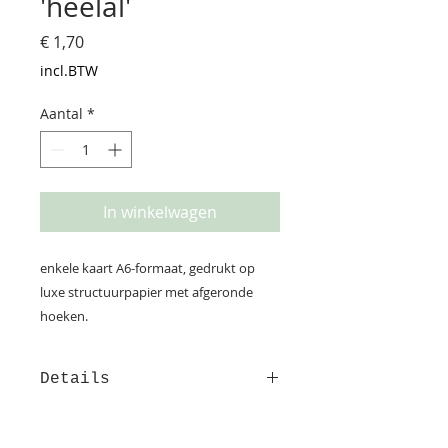
'heelal'
Prijs
€ 1,70
incl.BTW
Aantal
*
In winkelwagen
enkele kaart A6-formaat, gedrukt op
luxe structuurpapier met afgeronde
hoeken.
Details
Deze kaart is gedrukt op
structuurpapier. Op de achterzijde