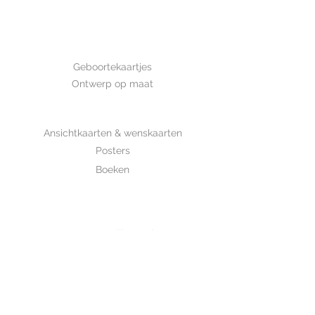
Afmeting: 14,8*10,5 cm Deze kaart
is met de hand getekend en is
gedrukt op luxe structuurpapier.
GEBOORTE
Geboortekaartjes
Ontwerp op maat
SHOP
Ansichtkaarten & wenskaarten
Posters
Boeken
WHOLESALE
MIJKSJE
ontwerp & illustratie
Over Mijksje
Verzenden & retour
CONTACT