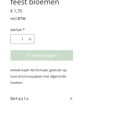
feest bloemen
Prijs
€ 1,70
incl.BTW
Aantal
*
In winkelwagen
enkele kaart A6-formaat, gedrukt op
luxe structuurpapier met afgeronde
hoeken.
Details
Deze kaart is gedrukt op
structuurpapier. Op de achterzijde