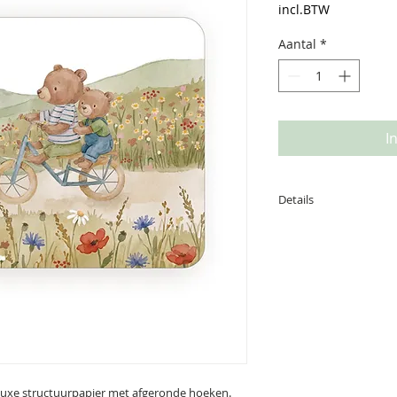
incl.BTW
Aantal
*
I
Details
Deze kaart is gedru
achterzijde is ruim
boodschap. afmetin
 luxe structuurpapier met afgeronde hoeken.