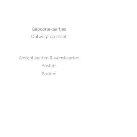
Afmeting: 14,8*10,5 cm Deze kaart
is met de hand getekend en is
gedrukt op luxe structuurpapier.
GEBOORTE
Geboortekaartjes
Ontwerp op maat
SHOP
Ansichtkaarten & wenskaarten
Posters
Boeken
WHOLESALE
MIJKSJE
ontwerp & illustratie
Over Mijksje
Verzenden & retour
CONTACT