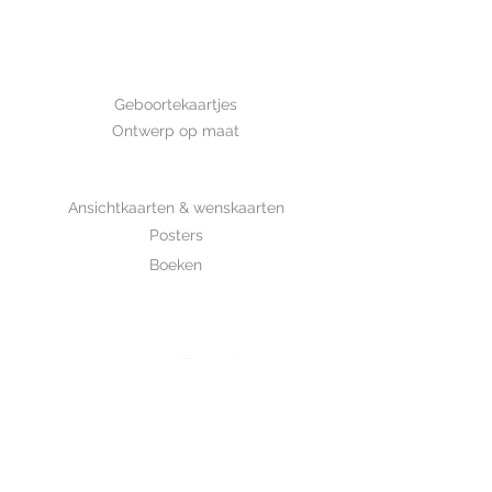
Afmeting: 14,8*10,5 cm Deze kaart
is met de hand getekend en is
gedrukt op luxe structuurpapier.
GEBOORTE
Geboortekaartjes
Ontwerp op maat
SHOP
Ansichtkaarten & wenskaarten
Posters
Boeken
WHOLESALE
MIJKSJE
ontwerp & illustratie
Over Mijksje
Verzenden & retour
CONTACT