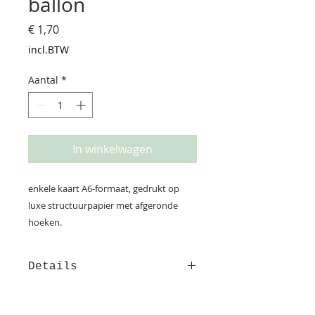
ballon
Prijs
€ 1,70
incl.BTW
Aantal
*
In winkelwagen
enkele kaart A6-formaat, gedrukt op
luxe structuurpapier met afgeronde
hoeken.
Details
Deze kaart is gedrukt op
structuurpapier. Op de achterzijde