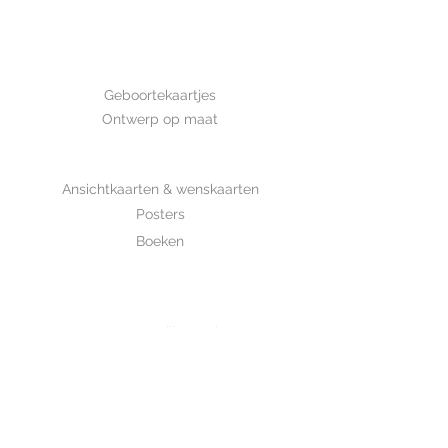
Afmeting: 14,8*10,5 cm Deze kaart
is met de hand getekend en is
gedrukt op luxe structuurpapier.
GEBOORTE
Geboortekaartjes
Ontwerp op maat
SHOP
Ansichtkaarten & wenskaarten
Posters
Boeken
WHOLESALE
MIJKSJE
ontwerp & illustratie
Over Mijksje
Verzenden & retour
CONTACT