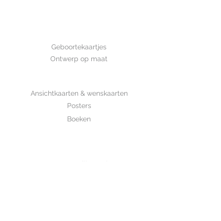
Afmeting: 14,8*10,5 cm Deze kaart
is met de hand getekend en is
gedrukt op luxe structuurpapier.
GEBOORTE
Geboortekaartjes
Ontwerp op maat
SHOP
Ansichtkaarten & wenskaarten
Posters
Boeken
WHOLESALE
MIJKSJE
ontwerp & illustratie
Over Mijksje
Verzenden & retour
CONTACT