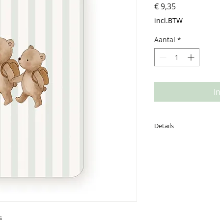
Prijs
€ 9,35
incl.BTW
Aantal
*
I
Details
Afmeting: 14,8*10,5
getekend en is gedr
s