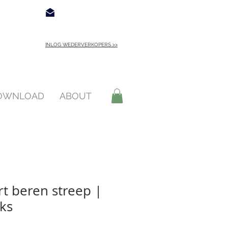
€ 4,95
Contact
INLOG WEDERVERKOPERS >>
INLOGGEN >
DOWNLOAD
ABOUT
rt beren streep |
uks