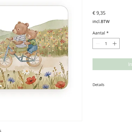
Prijs
€ 9,35
incl.BTW
Aantal
*
I
Details
Afmeting: 14,8*10,5
getekend en is gedr
s