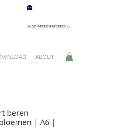
€ 4,95
Contact
INLOG WEDERVERKOPERS >>
INLOGGEN >
DOWNLOAD
ABOUT
rt beren
bloemen | A6 |