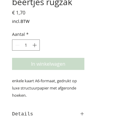
beertjes rugzak
Prijs
€ 1,70
incl.BTW
Aantal
*
In winkelwagen
enkele kaart A6-formaat, gedrukt op
luxe structuurpapier met afgeronde
hoeken.
Details
Deze kaart is gedrukt op
structuurpapier. Op de achterzijde