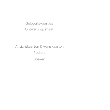
Afmeting: 14,8*10,5 cm Deze kaart
is met de hand getekend en is
gedrukt op luxe structuurpapier.
GEBOORTE
Geboortekaartjes
Ontwerp op maat
SHOP
Ansichtkaarten & wenskaarten
Posters
Boeken
WHOLESALE
MIJKSJE
ontwerp & illustratie
Over Mijksje
Verzenden & retour
CONTACT