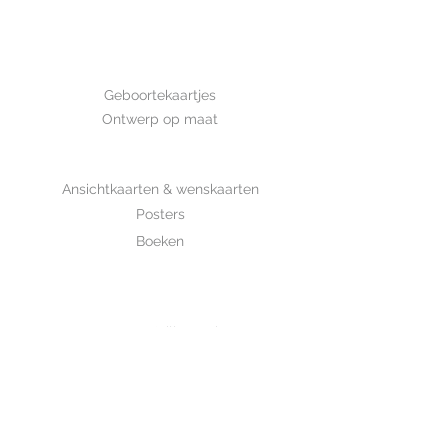
Afmeting: 14,8*10,5 cm Deze kaart
is met de hand getekend en is
gedrukt op luxe structuurpapier.
GEBOORTE
Geboortekaartjes
Ontwerp op maat
SHOP
Ansichtkaarten & wenskaarten
Posters
Boeken
WHOLESALE
MIJKSJE
ontwerp & illustratie
Over Mijksje
Verzenden & retour
CONTACT