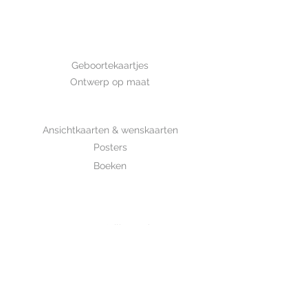
Afmeting: 14,8*10,5 cm Deze kaart
is met de hand getekend en is
gedrukt op luxe structuurpapier.
GEBOORTE
Geboortekaartjes
Ontwerp op maat
SHOP
Ansichtkaarten & wenskaarten
Posters
Boeken
WHOLESALE
MIJKSJE
ontwerp & illustratie
Over Mijksje
Verzenden & retour
CONTACT