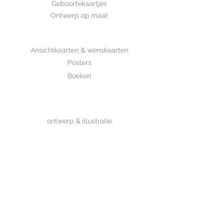
Geboortekaartjes
Ontwerp op maat
SHOP
Ansichtkaarten & wenskaarten
Posters
Boeken
WHOLESALE
MIJKSJE
ontwerp & illustratie
Over Mijksje
Verzenden & retour
CONTACT
Contactformulier
www.mijksje.nl
www.mijksje-geboortekaartjes.nl