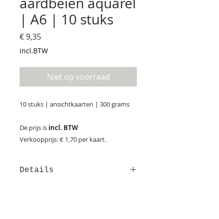
aardbeien aquarel
| A6 | 10 stuks
Prijs
€ 9,35
incl.BTW
Niet op voorraad
10 stuks | ansichtkaarten | 300 grams
De prijs is
incl. BTW
Verkoopprijs: € 1,70 per kaart.
Details
Afmeting: 14,8*10,5 cm Deze kaart
is met de hand getekend en is
gedrukt op luxe structuurpapier.
GEBOORTE