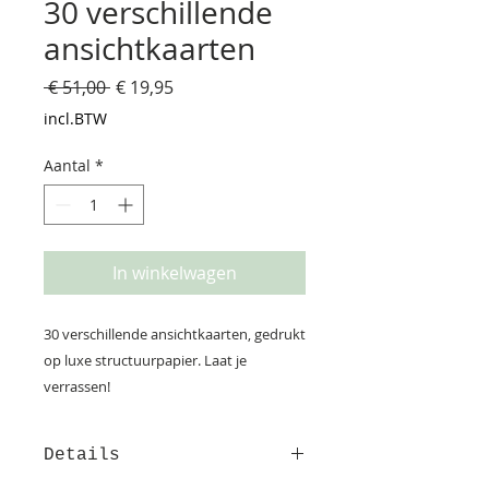
30 verschillende
ansichtkaarten
Normale
Verkoopprijs
 € 51,00 
€ 19,95
prijs
incl.BTW
Aantal
*
In winkelwagen
30 verschillende ansichtkaarten, gedrukt
op luxe structuurpapier. Laat je
verrassen!
Details