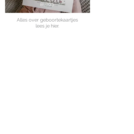
BLOGS
Alles over geboortekaartjes
lees je hier.
GEBOORTE
Geboortekaartjes
Ontwerp op maat
SHOP
Ansichtkaarten & wenskaarten
Posters
Boeken
WHOLESALE
MIJKSJE
ontwerp & illustratie