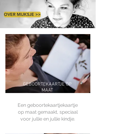
OVER MIJKSJE >>
GEBOORTEKAARTJE OP
MAAT
Ee
n
geboortekaartjekaartje
op maat gemaakt, speciaal
voor jullie en jullie kindje.