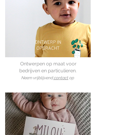
ONTWERP IN
OPDRACHT
Ontwerpen op maat voor
bedrijven en particulieren.
Neem
vrijblijvend
con
t
act
op